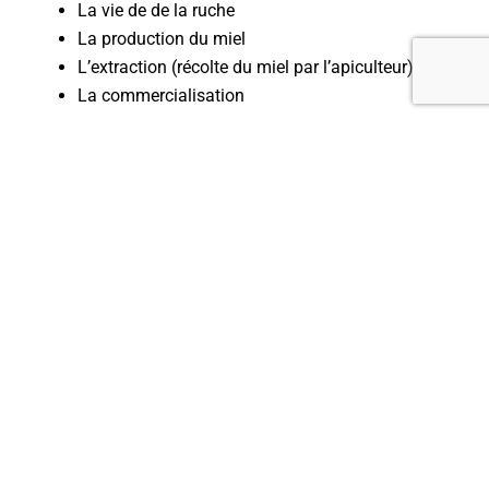
La vie de de la ruche
La production du miel
L’extraction (récolte du miel par l’apiculteur)
La commercialisation
N’hésitez pas à nous contacter pour une expérience
personnalisée avec des demi-journées ou journées sur
mesure.
LIENS UTILES
Accueil
Présentation