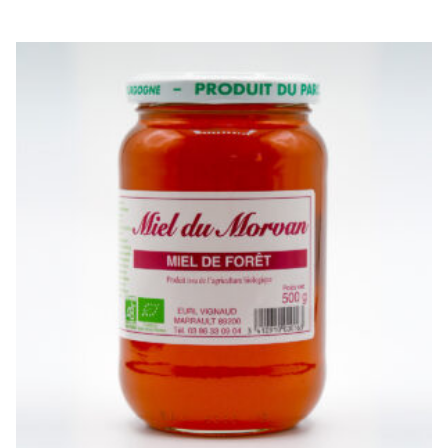
de
prix :
5.00€
à
14.00€