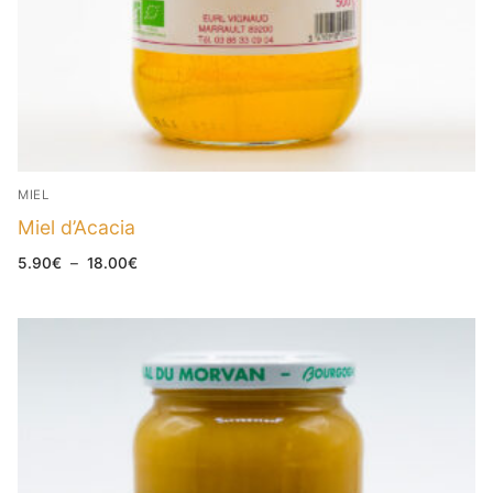
MIEL
Miel d’Acacia
Plage
5.90
€
–
18.00
€
de
prix :
5.90€
à
18.00€