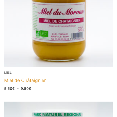
MIEL
Miel de Châtaignier
Plage
5.50
€
–
9.50
€
de
prix :
5.50€
à
9.50€