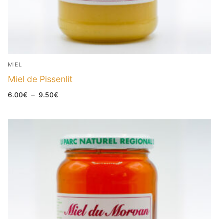
MIEL
Miel de Pissenlit
Plage
6.00
€
–
9.50
€
de
prix :
6.00€
à
9.50€