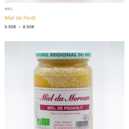
MIEL
Miel de Forêt
Plage
5.50
€
–
9.50
€
de
prix :
5.50€
à
9.50€