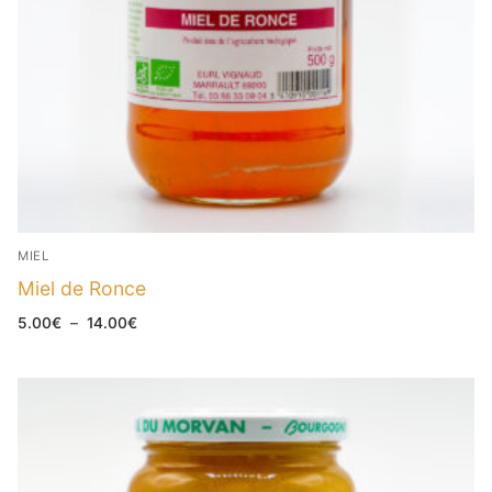
MIEL
Miel de Ronce
Plage
5.00
€
–
14.00
€
de
prix :
5.00€
à
14.00€