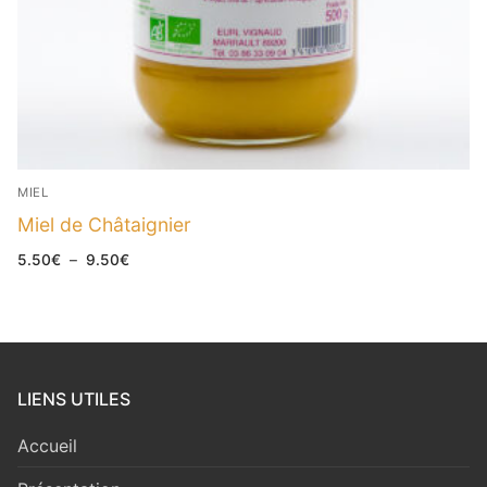
MIEL
Miel de Châtaignier
Plage
5.50
€
–
9.50
€
de
prix :
5.50€
à
9.50€
LIENS UTILES
Accueil